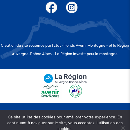
Création du site soutenue par l’Etat - Fonds Avenir Montagne - et la Région
Auvergne-Rhône Alpes - La Région investit pour la montagne.
Ce site utilise des cookies pour améliorer votre expérience. En
continuant à naviguer sur le site, vous acceptez l'utilisation des
© Copyright EPIC Les Stations de la Drôme 2024 •
Mentions légales
•
CGV
•
cookies.