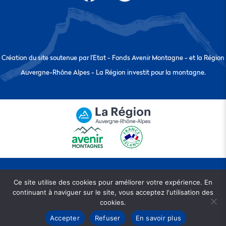
Création du site soutenue par l’Etat - Fonds Avenir Montagne - et la Région
Auvergne-Rhône Alpes - La Région investit pour la montagne.
Ce site utilise des cookies pour améliorer votre expérience. En
continuant à naviguer sur le site, vous acceptez l'utilisation des
© Copyright EPIC Les Stations de la Drôme 2024 •
Mentions légales
•
CGV
•
cookies.
Politique de confidentialité
•
Cookies
Accepter
Refuser
En savoir plus