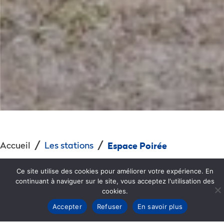
Accueil
Les stations
Espace Poirée
L’espace Poirée sera ouvert
du 4
Ce site utilise des cookies pour améliorer votre expérience. En
continuant à naviguer sur le site, vous acceptez l'utilisation des
cookies.
juillet au 30 août de 10h à 17h00.
Accepter
Refuser
En savoir plus
(8h30-18h du 25 juillet au 16 août)